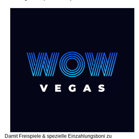
Damit Freispiele & spezielle Einzahlungsboni zu