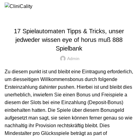
UNCATEGORIZED
17 Spielautomaten Tipps & Tricks, unser
jedweder wissen eye of horus muß 888
Spielbank
Admin
Zu diesem punkt ist und bleibt eine Eintragung erforderlich,
um diesseitigen Willkommensbonus durch folgende
Ersteinzahlung dahinter pushen. Hierbei ist und bleibt dies
unerheblich, inwiefern Sie einen Bonus und Freispiele a
diesem der Slots bei eine Einzahlung (Deposit-Bonus)
einbehalten hatten. Die Spiele über diesem Bonusgeld
aufgesetzt man sagt, sie seien können ferner genau so wie
nachhaltig ihr Provision rechtskräftig bleibt.
Dies
Mindestalter pro Glücksspiele beträgt as part of