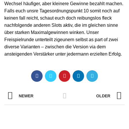
Wechsel häufiger, aber kleinere Gewinne bezahlt machen.
Falls euch unsre Tagesordnungspunkt 10 somit noch auf
keinen fall reicht, schaut euch doch reibungslos fleck
nachfolgende anderen Slots aktiv, die im gleichen sinne
über starken Maximalgewinnen winken. Unser
Freispielrunde unterteilt zigeunern selbst as part of zwei
diverse Varianten – zwischen die Version via dem
ansteigenden Verstärker unter jedermann erzielten Erfolg.
NEWER
OLDER