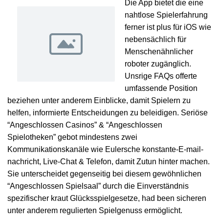
Die App bietet die eine
nahtlose Spielerfahrung
ferner ist plus für iOS wie
nebensächlich für
Menschenähnlicher
roboter zugänglich.
Unsrige FAQs offerte
umfassende Position
beziehen unter anderem Einblicke, damit Spielern zu
helfen, informierte Entscheidungen zu beleidigen. Seriöse
“Angeschlossen Casinos” & “Angeschlossen
Spielotheken” gebot mindestens zwei
Kommunikationskanäle wie Eulersche konstante-E-mail-
nachricht, Live-Chat & Telefon, damit Zutun hinter machen.
Sie unterscheidet gegenseitig bei diesem gewöhnlichen
“Angeschlossen Spielsaal” durch die Einverständnis
spezifischer kraut Glücksspielgesetze, had been sicheren
unter anderem regulierten Spielgenuss ermöglicht.