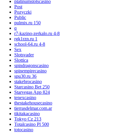
platinumslotscasino
Post
Pozyczki
Public
pulmix.ru 150
q
r7-kazino-zerkalo.ru 4-8
rgk1rzn.ru 1
school-64.ru 4-8
Sex
Slotsvader
Slottica
spindragonscasino
spinempirecasino
spu30.ru 36
stakebrocasino
Starcasino Bet 250
Starvegas App 824
tenexcasino
thestakehousecasino
tierrasdelmar.com.ar
tikitakacasino
Tokyo Cz 213
Totalcasino Pl 500
totocasino