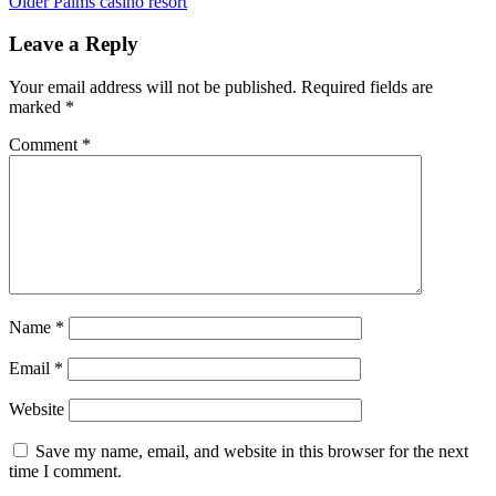
Older
Palms casino resort
Leave a Reply
Your email address will not be published.
Required fields are
marked
*
Comment
*
Name
*
Email
*
Website
Save my name, email, and website in this browser for the next
time I comment.