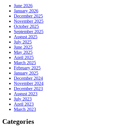
June 2026
January 2026
December 2025
November 2025
October 2025
September 2025
August 2025
July 2025
June 2025
May 2025
April 2025
March 2025
February 2025
January 2025
December 2024
November 2024
December 2023
August 2023
July 2023
April 2023
March 2023
Categories