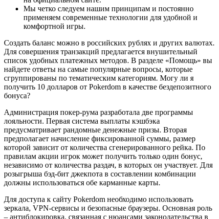
Мы четко следуем нашим принципам и постоянно
применяем современные технологии для удобной и
комфортной игры.
Создать баланс можно в российских рублях и других валютах.
Для совершения транзакций предлагается внушительный
список удобных платежных методов. В разделе «Помощь» вы
найдете ответы на самые популярные вопросы, которые
сгруппированы по тематическим категориям. Могу ли я
получить 10 долларов от Pokerdom в качестве бездепозитного
бонуса?
Администрация покер-рума разработала две программы
лояльности. Первая система выплаты кэшбэка
предусматривает рандомные денежные призы. Вторая
предполагает начисление фиксированной суммы, размер
которой зависит от количества сгенерированного рейка. По
правилам акции игрок может получить только один бонус,
независимо от количества раздач, в которых он участвует. Для
розыгрыша бэд-бит джекпота в составлении комбинации
должны использоваться обе карманные карты.
Для доступа к сайту Pokerdom необходимо использовать
зеркала, VPN-сервисы и безопасные браузеры. Основная роль
– антиблокировка, связанная с нюансами законодательства в