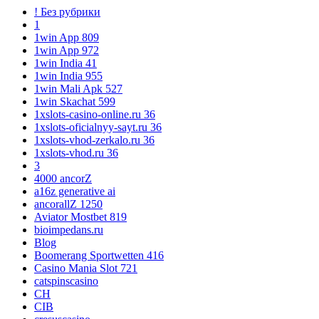
! Без рубрики
1
1win App 809
1win App 972
1win India 41
1win India 955
1win Mali Apk 527
1win Skachat 599
1xslots-casino-online.ru 36
1xslots-oficialnyy-sayt.ru 36
1xslots-vhod-zerkalo.ru 36
1xslots-vhod.ru 36
3
4000 ancorZ
a16z generative ai
ancorallZ 1250
Aviator Mostbet 819
bioimpedans.ru
Blog
Boomerang Sportwetten 416
Casino Mania Slot 721
catspinscasino
CH
CIB