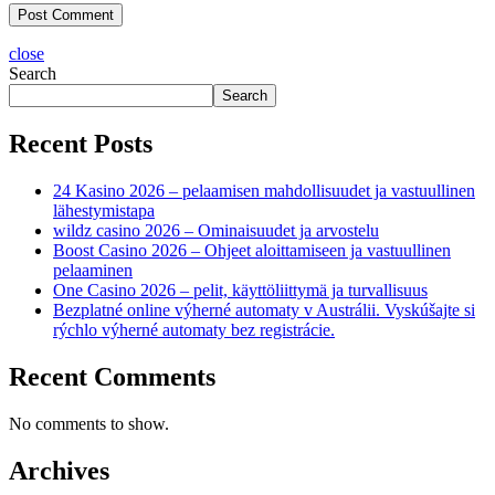
close
Search
Search
Recent Posts
24 Kasino 2026 – pelaamisen mahdollisuudet ja vastuullinen
lähestymistapa
wildz casino 2026 – Ominaisuudet ja arvostelu
Boost Casino 2026 – Ohjeet aloittamiseen ja vastuullinen
pelaaminen
One Casino 2026 – pelit, käyttöliittymä ja turvallisuus
Bezplatné online výherné automaty v Austrálii. Vyskúšajte si
rýchlo výherné automaty bez registrácie.
Recent Comments
No comments to show.
Archives