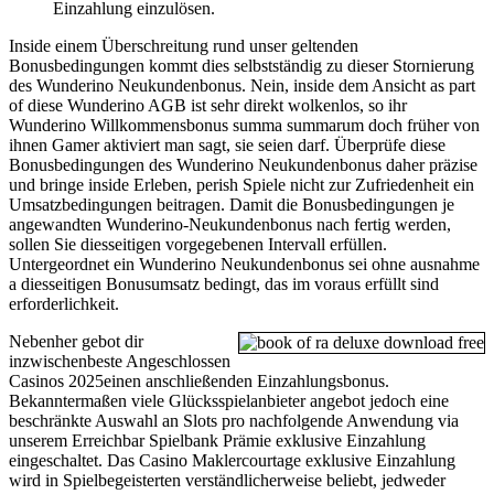
Einzahlung einzulösen.
Inside einem Überschreitung rund unser geltenden
Bonusbedingungen kommt dies selbstständig zu dieser Stornierung
des Wunderino Neukundenbonus. Nein, inside dem Ansicht as part
of diese Wunderino AGB ist sehr direkt wolkenlos, so ihr
Wunderino Willkommensbonus summa summarum doch früher von
ihnen Gamer aktiviert man sagt, sie seien darf. Überprüfe diese
Bonusbedingungen des Wunderino Neukundenbonus daher präzise
und bringe inside Erleben, perish Spiele nicht zur Zufriedenheit ein
Umsatzbedingungen beitragen. Damit die Bonusbedingungen je
angewandten Wunderino-Neukundenbonus nach fertig werden,
sollen Sie diesseitigen vorgegebenen Intervall erfüllen.
Untergeordnet ein Wunderino Neukundenbonus sei ohne ausnahme
a diesseitigen Bonusumsatz bedingt, das im voraus erfüllt sind
erforderlichkeit.
Nebenher gebot dir
inzwischenbeste Angeschlossen
Casinos 2025einen anschließenden Einzahlungsbonus.
Bekanntermaßen viele Glücksspielanbieter angebot jedoch eine
beschränkte Auswahl an Slots pro nachfolgende Anwendung via
unserem Erreichbar Spielbank Prämie exklusive Einzahlung
eingeschaltet. Das Casino Maklercourtage exklusive Einzahlung
wird in Spielbegeisterten verständlicherweise beliebt, jedweder