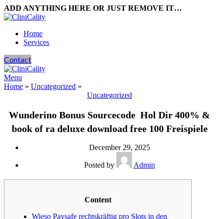
ADD ANYTHING HERE OR JUST REMOVE IT…
Home
Services
Contact
Menu
Home
»
Uncategorized
»
Uncategorized
Wunderino Bonus Sourcecode ️ Hol Dir 400% &
book of ra deluxe download free 100 Freispiele
December 29, 2025
Posted by
Admin
Content
Wieso Paysafe rechtskräftig pro Slots in den