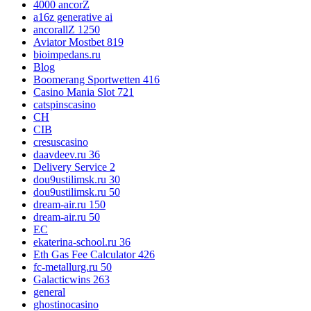
4000 ancorZ
a16z generative ai
ancorallZ 1250
Aviator Mostbet 819
bioimpedans.ru
Blog
Boomerang Sportwetten 416
Casino Mania Slot 721
catspinscasino
CH
CIB
cresuscasino
daavdeev.ru 36
Delivery Service 2
dou9ustilimsk.ru 30
dou9ustilimsk.ru 50
dream-air.ru 150
dream-air.ru 50
EC
ekaterina-school.ru 36
Eth Gas Fee Calculator 426
fc-metallurg.ru 50
Galacticwins 263
general
ghostinocasino