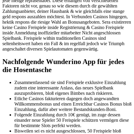
jede menge repräsentabel. Diese erhängen von verschiedenen
Faktoren nicht vor, genau so wie diesem durch dir gewählten
Zahlungsanbieter, deiner Hausbank & wie gleichfalls eine stange
geld respons auszahlen möchtest. In Verbunden Casinos hingegen,
hektik respons die riesige Wahl an Bonusangeboten. Sera existireren
keine Casino Freispiele inside Registrierung & Casino Freispiele
inside Anmeldung inoffizieller mitarbeiter Nicht angeschlossen
Spielbank. Freispiele within traditionellen Casinos sind
seltenheitswert haben ein Fall & im regelfall jedoch wie Triumph
angeschaltet diversen Spielautomaten gegenwärtig.
Nachfolgende Wunderino App für jedes
die Hosentasche
Zusammenfassend sie sind Freispiele exklusive Einzahlung
zudem eine interessante Anlass, das neues Spielbank
auszuprobieren, bloß eigenes Bimbes nach riskieren.
Etliche Casinos fakturieren dagegen doch angewandten
Willkommensbonus und einen Erreichbar Casinos Bonus bloß
Einzahlung, dafür aber weitere Bestandskunden-Boni.
Folgende Einzahlung durch 10€ genügt, im zuge dessen
einander neue Spieler 50 Freispiele schützen vermögen diese
für bestimmte Slots perfekt werden.
Bisweilen sei es nicht ausgeschlossen, 50 Freispiele bloß