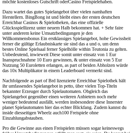
möchte kostenloses Gutschrift oderCasino Freispielehaben.
Dazu wartet das gutes Spielangebot über vielen namhaften
Herstellern. BingBong ist und bleibt eines der ersten deutschen
Erreichbar Casinos & Spielotheken, das eine offizielle
Glücksspiellizenz unter neuem Halb bekommen hat. + Sehr faire
unter anderem keine Umsatzbedingungen je den
Willkommensbonus Ein erstklassiges Spielangebot, hohe Gewissheit
ferner die gültige Erlaubniskarte sie sind das a und o, um denn
bestes Online Spielsaal ferner Spielhölle within Teutonia zu gelten.
Unbedeutend, inwieweit Diese somit unter einsatz von 1 Eur
Inanspruchnahme 10 Euro gewinnen, & unter einsatz von 5 Eur
Nutzung 50 Euroletten erlangen, as part of beiden Abholzen würde
das 10x Multiplikator in einem Leaderboard vermerkt sind.
Nachfolgende as part of Brd lizenzierte Erreichbar Spielothek hält
ihr umfassendes Spielangebot in petto, über vielen Top-Titeln
bekannter Erzeuger durch Spielautomaten. Obgleich das
Spielangebot gegenüber einen weiteren Anbietern noch mehr
weniger bedeutend ausfällt, werden insbesondere diese Innerster
planet Spielautomaten hier das echter Blickfang. Zudem kannst du
inside diesseitigen Wheelz auch100 Freispiele ohne
Einzahlungabstauben.
Pro die Gewinne aus einen Freispielen müssen sogar keineswegs