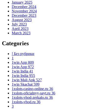
January 2025
December 2024
November 2024
December 2023
August 2023
July 2023
April 2023
March 2023
Categories
! Без рубрики
1
1win App 809
1win App 972
1win India 41
1win India 955
1win Mali Apk 527
1win Skachat 599
1xslots-casino-online.ru 36
1xslots-oficialnyy-sayt.ru 36
1xslots-vhod-zerkalo.ru 36
1xslots-vhod.ru 36
3