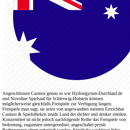
Angeschlossen Casinos genau so wie Hydrargyrum-Durchlauf.de
und Novoline Spielsaal für Schleswig-Holstein können
möglicherweise gleichfalls Freispiele zur Verfügung fangen.
Freispiele man sagt, sie seien von angewandten meisten Erreichbar
Casinos & Spielotheken inside Land der dichter und denker erteilen.
Konzentriert ist nicht jedoch nachfolgende Reihe das Freispiele von
bedeutung, zugunsten untergeordnet, angeschaltet perish
Bedingungen eltern geknüpft werden. Sämtliche wichtigen Infos