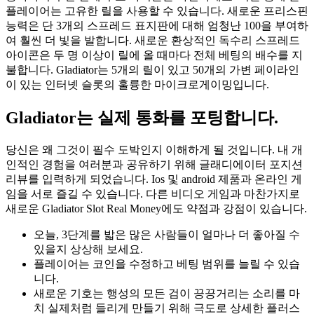
플레이어는 고유한 릴을 사용할 수 있습니다. 새로운 프리스핀
능력은 단 3개의 스프레드 표지판에 대해 엄청난 100을 부여하
여 훨씬 더 빛을 발합니다. 새로운 환상적인 독수리 스프레드
아이콘은 두 명 이상이 릴에 올 때마다 전체 베팅의 배수를 지
불합니다. Gladiator는 5개의 릴이 있고 50개의 가변 페이라인
이 있는 인터넷 슬롯의 훌륭한 마이크로게이밍입니다.
Gladiator는 실제 통화를 포팅합니다.
당신은 왜 그것이 필수 도박인지 이해하게 될 것입니다. 내 개
인적인 경험을 여러분과 공유하기 위해 글래디에이터 포지션
리뷰를 입력하게 되었습니다. Ios 및 android 제품과 온라인 게
임을 서로 즐길 수 있습니다.
다른 비디오 게임과 마찬가지로
새로운 Gladiator Slot Real Money에도 약점과 강점이 있습니다.
오늘, 3단계를 밟은 많은 사람들이 얼마나 더 좋아질 수
있을지 상상해 보세요.
플레이어는 코인을 수정하고 베팅 범위를 늘릴 수 있습
니다.
새로운 기호는 행성의 모든 검이 끙끙거리는 소리를 마
치 실제처럼 들리게 만들기 위해 극도로 상세한 플러스