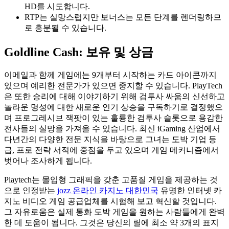
HD를 시도합니다.
RTP는 실망스럽지만 보너스는 모든 단계를 렌더링하므
로 흥분될 수 있습니다.
Goldline Cash: 보유 및 상금
이메일과 함께 게임에는 9개부터 시작하는 카드 아이콘까지
있으며 예리한 전문가가 있으면 중지할 수 있습니다. PlayTech
은 또한 승리에 대해 이야기하기 위해 검투사 싸움의 신선하고
놀라운 명성에 대한 새로운 인기 상승을 구독하기로 결정했으
며 프로그레시브 잭팟이 있는 훌륭한 검투사 슬롯으로 용감한
전사들의 실망을 가져올 수 있습니다. 최신 iGaming 산업에서
다년간의 다양한 전문 지식을 바탕으로 그녀는 도박 기업 등
급, 프로 전략 서적에 중점을 두고 있으며 게임 메커니즘에서
벗어나 조사하게 됩니다.
Playtech는 몰입형 그래픽을 갖춘 고품질 게임을 제공하는 것
으로 인정받는
jozz 온라인 카지노 대한민국
유명한 인터넷 카
지노 비디오 게임 공급업체를 시험해 보고 혁신할 것입니다.
그 자유로움은 실제 통화 도박 게임을 원하는 사람들에게 완벽
한 데 도움이 됩니다. 그것은 당신의 릴에 최소 약 3개의 표지