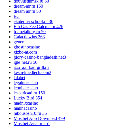
dou9ustilimsk.ru 50
dream-air.ru 150
dream-air.ru 50
EC
ekaterina-school.ru 36
Eth Gas Fee Calculator 426
fc-metallurg.ru 50
Galacticwins 263
general
ghostinocasino
gizbo-at.com
glory-casino-bangladesh.net3
igle-net.ru 50
izzi1a.urban-grill.ru
kestrelmedtech.com2
lalabet
legainocasino
leonbetcasino
lesparksad.ru 150
Lucky Bird 354
madnixcasino
malinacasino
mbousosh10.ru 36
Mostbet App Download 499
Mostbet Aviator 251