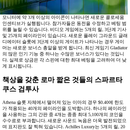
모니터에 약 3개 이상의 아이콘이 나타나면 새로운 콜로세움
인센티브가 실행됩니다. 참가자들은 동전을 수정하고 베팅 범
위를 늘릴 수 있습니다. 비디오 게임에는 5개의 릴, 3단계 기사
및 25개의 페이라인이 있습니다. 새로운 플레이 그라운드 글래
디에이터 슬롯에 3단계 이상의 게이트가 나타나는 경우 게이
머는 새로운 보너스 총알을 받게 됩니다. 최신 게임기 Gladiator
의 많은 인기 기능 중 하나는 수많은 보너스가 있다는 것입니
다. 실제로 상금은 각 스핀에 대한 최대 베팅을 고려하여 더 낮
게 표시됩니다.
책상을 갖춘 로마 짧은 것들의 스파르타
쿠스 검투사
Athena 슬롯 자체에서 떨어져 있는 이마의 경우 $0.40에 한도
가 적용되는 40개의 페이라인을 도박합니다. 하나의 페이라인
을 사용하는 그의 간판 중 4개는 종종 최대 5,100개의 코인을
수수료로 부과합니다. 새로운 사운드 녹음은 더욱 발전되었으
며 표지판도 잘 찍혀 있습니다. Achilles Luxury는 5개의 릴, 20